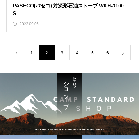
PASECO(パセコ) 対流形石油ストーブ WKH-3100
S
2022.09.05
1
2
3
4
5
6
ショップ
SHOP