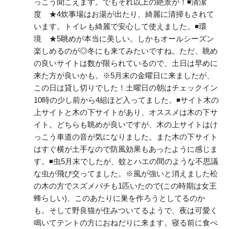
っこう聞こえます。でもそれ以上の絶景が！◾️清潔
度　★4炊事場はお湯が出たり、綺麗に清掃もされて
います。トイレも綺麗で安心して使えました。◾️環
境　★5眺めが本当に美しい。しかもオールシーズン
楽しめるのが◎冬にも来てみたいですね。ただ、眺め
の良いサイトは数が限られているので、土日は早めに
来た方が良いかも。※5月末の金曜日に来ましたが、
この日は貸し切りでした！土曜日の朝はチェックイン
10時の少し前から4組ほど入ってました。◾️サイト木の
上サイトと木の下サイトがあり、オススメは木の下サ
イト。どちらも眺めが良いですが、木の上サイトはけ
っこう車道の音が気になりました。また木の下サイト
はすぐ横が土手なので防風効果もあったように感じま
す。◾️虫5月末でしたが、蚊とハエの間のような不思議
な虫が飛び交ってました。※風が強いと消えました松
の木の方でスズメバチも1匹いたので(この時期は女王
蜂らしい)、このあたりに巣を作ろうとしてるのか
も。そして野良猫が住みついてるようで、夜は可愛く
鳴いてテントの方におねだりに来ます。寝る前に食べ