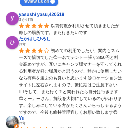
review us on
yasushi yasu,420519
3 か月前
以前何度か利用させて頂きましたが
癒しの場所です。また行きたいです
たかはしひろし
昨年
初めての利用でしたが、案内もスム
ーズで親切でした😊一名でテント一張り3850円と料
金高めですが、互いにキャンプ場マナーを守ってくれ
る利用者が好む場所かと思うので、静かに使用したい
なら有料を選ぶのも良いと思います😊ロケーションは
サイトに左右されますので、繁忙期はご注意下さい
☝🏼そして、また行く？と問われたら自分は行きます
😊オーナーさん。施設を大切にしているのが伝わりま
す。楽しみにしている方がたくさんいらっしゃるよう
ですので、今後も維持管理宜しくお願い致します😊
Yu
昨年