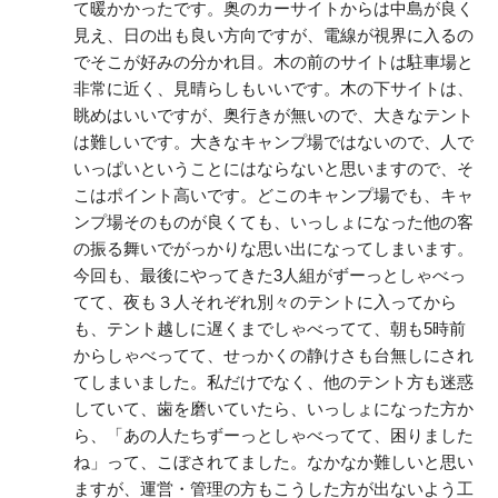
て暖かかったです。奥のカーサイトからは中島が良く
見え、日の出も良い方向ですが、電線が視界に入るの
でそこが好みの分かれ目。木の前のサイトは駐車場と
非常に近く、見晴らしもいいです。木の下サイトは、
眺めはいいですが、奥行きが無いので、大きなテント
は難しいです。大きなキャンプ場ではないので、人で
いっぱいということにはならないと思いますので、そ
こはポイント高いです。どこのキャンプ場でも、キャ
ンプ場そのものが良くても、いっしょになった他の客
の振る舞いでがっかりな思い出になってしまいます。
今回も、最後にやってきた3人組がずーっとしゃべっ
てて、夜も３人それぞれ別々のテントに入ってから
も、テント越しに遅くまでしゃべってて、朝も5時前
からしゃべってて、せっかくの静けさも台無しにされ
てしまいました。私だけでなく、他のテント方も迷惑
していて、歯を磨いていたら、いっしょになった方か
ら、「あの人たちずーっとしゃべってて、困りました
ね」って、こぼされてました。なかなか難しいと思い
ますが、運営・管理の方もこうした方が出ないよう工