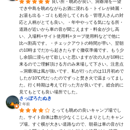
良い所・眺めが良い、洞爺湖を一望
でき中島を眺めながらお酒に浸れる・トイレが綺麗・
お湯も出る・ゴミも処分してくれる・管理人さんの対
応と人柄がとても良い。・年中やってる気になる所・
道路が近いから車の音が聞こえます・料金が少し高
い、入場料+サイト使用料+タープ使用料などで他に
比べ割高です。・チェックアウトの時間が早い、翌朝
の10時までだから起きたらすぐ撤収準備です。もう少
し余韻に浸らせて欲しいと思いますが次の人が10時に
来るのでご理解頂ける方のみ来場して下さい。注意点
→洞爺湖は風が強いです、私が行ったのは11月初めで
したが10℃代だったのでずっと焚き火で温まってまし
た。行く時期は考えて行った方が良いです。総合的に
見てもとても良い場所でした。
さっぽろたぬき
2 年前
とっても眺めの良いキャンプ場でし
た。サイト自体は数が少なくこじんまりとしたキャン
プ場。すぐ横が大きい道路なので、朝昼は車の音がけ