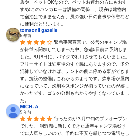
族や、ペットOKなので、ペットお連れの方にもおす
すめ❗️このバンガローは設備の関係上、現在は建物内
で宿泊はできませんが、風の強い日の食事や休憩など
に便利だと思います。
tomsonii gazelle
5 年前
緊急事態宣言で、公営のキャンプ場
が軒並み閉鎖してしまった中、急遽5日前に予約しま
した。9月8日に、バイクで利用させてもらいました。
フリーサイトは駐車場のすぐ脇にありますので、多分
混雑していなければ、テントの側に停める事ができま
す。施設の整備はこれからのようです。炊事場が屋内
になっていて、洗剤やスポンジが揃っていたのが嬉し
かったです。ゴミの分別もわかりやすくなっていまし
た。
MICH- A.
5 年前
行ったのが３月中旬のプレオープン
でした。 洞爺湖に新しくできた通年キャンプ場😆す
でに人気らしいので、予約に不安を感じつつ電話をし