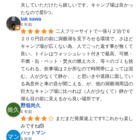
夫していただけたら嬉しいです。キャンプ場は良かっ
たなので星5つ。
tak sawa
4 年前
二人フリーサイトで一張り２泊で６
２００円目の前に洞爺湖を見下ろせる環境で、さほど
キャンプ場が広くない為、人でごった返す事が無くて
良い。トイレはウォッシュレット付きで最高、可燃・
不燃・缶・ペット・焚火の燃えカス、等々のゴミも捨
てられる。炊事場は２か所なので時間帯によっては混
む。人が少なくて静か、、と思いきや道路に面してい
る為意外と車の音が聞こえる、が、他の洞爺湖周辺の
巨大なキャンプ場に比べれば（人が少なくて）静かで
湖も目の前に見えるから良い場所です。
野垣尚久
4 年前
まだまだ発展途上です‼️これから楽し
みですね🙆
ハットマン
4 年前