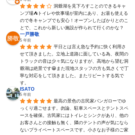
洞爺湖を見下ろすことのできるキャ
ンプ場⛺️トイレや炊事場が室内にあり、お湯も使える
ので冬キャンプでも安心！オープンしたばかりとのこ
とで、これから新しい施設が作られて行くのかな？
一戸勝敬
5 年前
平日とは言え急な予約に快く利用さ
せて頂きました。立地上道路に面している為、夜間の
トラックの音は少々気になりますが、高地から望む洞
爺湖は絶景です😁また現地スタッフの方も気さくで丁
寧な対応をして頂きました。またリピートする気で
す。
ISATO
5 年前
最高の景色の古民家バンガローでゆ
っくり過ごせます。勿論、駐車スペースとテントスペ
ースを確保。古民家にはトイレとシンクがあり、他の
お客さんとの接触も無く、隣のテントの声が気になら
ないプライベートスペースです。小さなお子様のご家