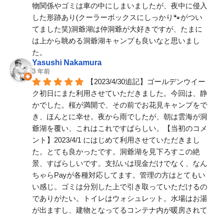
物関係やゴミは車の中にしまいましたが、夜中に侵入
した形跡あり(クーラーボックスにしっかり🐾がつい
てました笑)洞爺湖は仲洞爺が大好きですが、たまに
は上から眺める洞爺湖キャンプも良いなと思いまし
た。
Yasushi Nakamura
3 年前
【2023/4/30追記】ゴールデンウイー
ク初日にまた利用させていただきました。今回は、静
かでした。桜が満開で、その前でお花見キャンプをで
き、ほんとに幸せ。夜から雨でしたが、朝は雲海が洞
爺湖を覆い、これはこれですばらしい。【当初のコメ
ント】2023/4/1 にはじめて利用させていただきまし
た。とても良かったです。洞爺湖を見下ろすこの絶
景、すばらしいです。支払いは現金だけでなく、なん
ちゃらPayが各種対応してます。管理の方はとてもい
い感じ。ゴミは分別した上で引き取っていただけるの
でありがたい。トイレはウォシュレット。水場はお湯
が出ますし、建物となってるコンテナ内が暖房されて