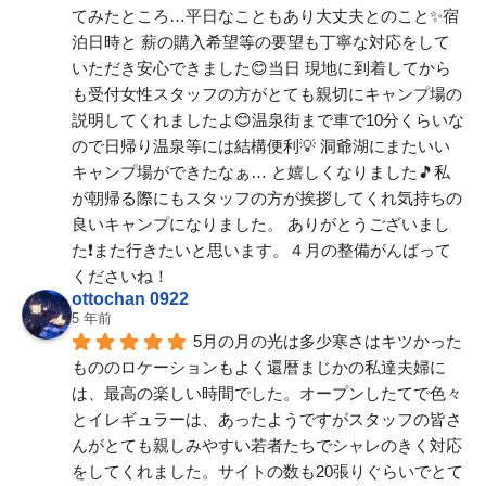
てみたところ…平日なこともあり大丈夫とのこと✨宿
泊日時と 薪の購入希望等の要望も丁寧な対応をして
いただき安心できました😊当日 現地に到着してから
も受付女性スタッフの方がとても親切にキャンプ場の
説明してくれましたよ😊温泉街まで車で10分くらいな
ので日帰り温泉等には結構便利💡 洞爺湖にまたいい
キャンプ場ができたなぁ… と嬉しくなりました🎵私
が朝帰る際にもスタッフの方が挨拶してくれ気持ちの
良いキャンプになりました。 ありがとうございまし
た❗また行きたいと思います。４月の整備がんばって
くださいね！
ottochan 0922
5 年前
5月の月の光は多少寒さはキツかった
もののロケーションもよく還暦まじかの私達夫婦に
は、最高の楽しい時間でした。オープンしたてで色々
とイレギュラーは、あったようですがスタッフの皆さ
んがとても親しみやすい若者たちでシャレのきく対応
をしてくれました。サイトの数も20張りぐらいでとて