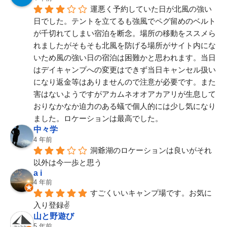
運悪く予約していた日が北風の強い
日でした。テントを立てるも強風でペグ留めのベルト
が千切れてしまい宿泊を断念。場所の移動をススメら
れましたがそもそも北風を防げる場所がサイト内にな
いため風の強い日の宿泊は困難かと思われます。当日
はデイキャンプへの変更はできず当日キャンセル扱い
になり返金等はありませんので注意が必要です。また
害はないようですがアカムネオオアカアリが生息して
おりなかなか迫力のある蟻で個人的には少し気になり
ました。ロケーションは最高でした。
中々学
4 年前
洞爺湖のロケーションは良いがそれ
以外は今一歩と思う
a i
4 年前
すごくいいキャンプ場です。お気に
入り登録✌️
山と野遊び
5 年前