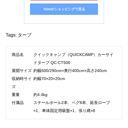
Yahoo!ショッピングで見る
Tags:
タープ
商品名
クイックキャンプ（QUICKCAMP）カーサイ
ドタープ QC-CT500
展開サイズ
約幅500/290cm×奥行400cm×高さ240cm
収納時サイ
約幅70×20×20cm
ズ
重量
約4.4kg
付属品
スチールポール2本、ペグ8本、延長ロープ
×1、車体固定用吸盤×1、張り縄×8