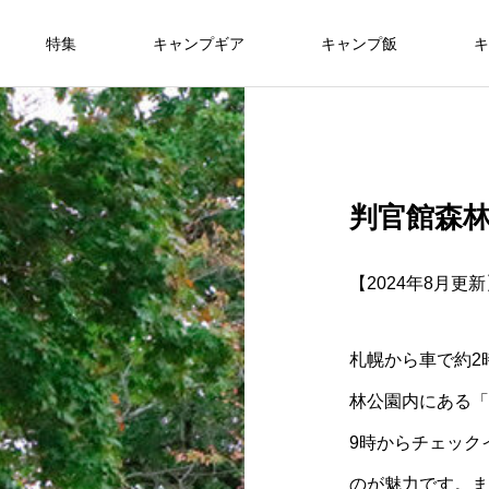
特集
キャンプギア
キャンプ飯
キ
判官館森
【2024年8月更
札幌から車で約2
林公園内にある「
9時からチェック
のが魅力です。ま