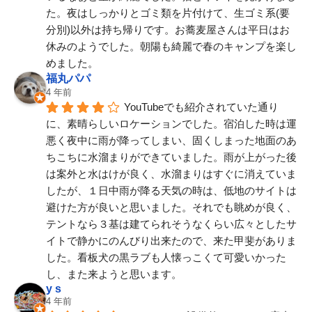
た。夜はしっかりとゴミ類を片付けて、生ゴミ系(要
分別)以外は持ち帰りです。お蕎麦屋さんは平日はお
休みのようでした。朝陽も綺麗で春のキャンプを楽し
めました。
福丸パパ
4 年前
YouTubeでも紹介されていた通り
に、素晴らしいロケーションでした。宿泊した時は運
悪く夜中に雨が降ってしまい、固くしまった地面のあ
ちこちに水溜まりができていました。雨が上がった後
は案外と水はけが良く、水溜まりはすぐに消えていま
したが、１日中雨が降る天気の時は、低地のサイトは
避けた方が良いと思いました。それでも眺めが良く、
テントなら３基は建てられそうなくらい広々としたサ
イトで静かにのんびり出来たので、来た甲斐がありま
した。看板犬の黒ラブも人懐っこくて可愛いかった
し、また来ようと思います。
y s
4 年前