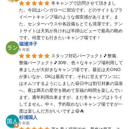
冬キャンプで訪問させて頂きまし
た。今回はバンガローに宿泊です。どのサイトもプラ
イベートキャンプ場のような個室感があります。ま
た、センターハウスや各設備もとても清潔です。テン
トサイトは天気が良ければ羊蹄山ビューで最高の眺め
です。何度でも行きたいキャンプ場です！
福浦洋子
5 年前
スタッフ対応パーフェクト🎵整備、
整備パーフェクト🎵30年、色々なキャンプ場利用して
来ましたが大好きなキャンプ場です。最近は犬🐶NO
が多いなか、OKは最高です。それに甘えずワンコに
はオムツするようにしました😃日中は割引対象の温泉
へ、夜は満天の星空を眺めて至福の時間を楽しんでい
ます。通年利用出来ますが、まだ冬キャンプはトライ
してません。中々、予約取れないキャンプ場ですが一
度は楽しんだ方がいいですよ😃⛺
杉浦国人
5 年前