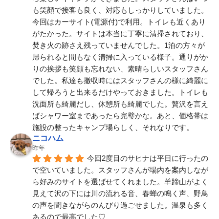
も笑顔で接客も良く、対応もしっかりしていました。
今回はカーサイト(電源付)で利用。トイレも近くあり
がたかった。サイトは本当に丁寧に清掃されており、
焚き火の跡さえ残っていませんでした。1泊の方々が
帰られると間もなく清掃に入っている様子。通りがか
りの挨拶も笑顔も忘れない、素晴らしいスタッフさん
でした。私達も撤収時にはスタッフさんの様に綺麗に
して帰ろうと出来るだけやっておきました。トイレも
洗面所も綺麗だし、休憩所も綺麗でした。贅沢を言え
ばシャワー室まであったら完璧かな。あと、価格帯は
施設の整ったキャンプ場らしく、それなりです。
ニコハム
昨年
今回2度目のサヒナは平日に行ったの
で空いていました。スタッフさんが場内を案内しなが
ら好みのサイトを選ばせてくれました。羊蹄山がよく
見えて沢の下には川の流れる音、春蝉の鳴く声、野鳥
の声を聞きながらのんびり過ごせました。温泉も多く
あるので最高でした♡