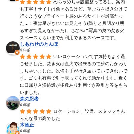
めちゃめちゃ設備整ってるし、案内
も丁寧！サイトは色々あるけど、草むらを掻き分けて
行くようなプライベート感のあるサイトが最高だっ
た…！夜は星がきれいに見えそう(曇りと月明かり明
るすぎて見えなかった)。ちなみに写真の奥の焚き火
スペースくらいまでが利用できるスペースです。
しあわせのとんぼ
4 年前
いいロケーションです気持ちよく過
ごせました。焚き火は直火で出来るので薪のおかわり
しちゃいました。設備も手が行き届いていてきれいで
す。ゴミも有料で引き取ってくれて助かります。近く
に日帰り入浴施設が多数あり利用でき割引き券をもら
いました。
森の忍者
4 年前
ロケーション、設備、スタッフさん
みんな最の高でした
木賀正
4 年前