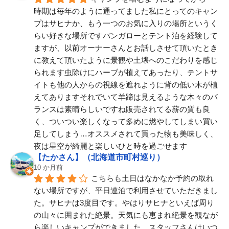
時期は毎年のように通ってました私にとってのキャン
プはサヒナか、もう一つのお気に入りの場所というく
らい好きな場所ですバンガローとテント泊を経験して
ますが、以前オーナーさんとお話しさせて頂いたとき
に教えて頂いたように景観や土壌へのこだわりを感じ
られます虫除けにハーブが植えてあったり、テントサ
イトも他の人からの視線を遮れように背の低い木が植
えてありますそれでいて羊蹄は見えるような木々のバ
ランスは素晴らしいですね販売されてる薪の質も良
く、ついつい楽しくなって多めに燃やしてしまい買い
足してしまう…オススメされて買った物も美味しく、
夜は星空が綺麗と楽しいひと時を過ごせます
【たかさん】（北海道市町村巡り）
10 か月前
こちらも土日はなかなか予約の取れ
ない場所ですが、平日連泊で利用させていただきまし
た。サヒナは3度目です。やはりサヒナといえば周り
の山々に囲まれた絶景。天気にも恵まれ絶景を観なが
ら楽しいキャンプができました。スタッフさんはいつ