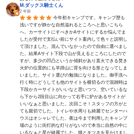
M.ダックス騎士くん
2 年前
今年初キャンプです。キャンプ歴も
浅いですが静かな自然溢れるところへと思いこちら
へ。カーサイトにすべきかAサイトにするか悩んでま
したが受付で支払い前にサイト案内して色々と説明し
て頂けました。混んでいなかったので自由に選べまし
た。結果Aサイト下段で山が見えるところにしたので
すが、多少の凹凸というか傾斜があり直火できる焚き
火炉の位置的にも羊蹄山に背を向ける形となってしま
いました。サイト選びの勉強になりました。御手洗へ
行く時にどうしても他のサイトを横切るので混雑時は
下段かカーサイトがいいなと思いつつ、空いているな
ら下から2段目山に向かって右手に炉があるサイトが
いいなぁと思いました。次回こそ！スタッフの方がと
ても親切でした。トイレや水周りも綺麗でセンターハ
ウスはオシャレでした。夜は今まで利用したキャンプ
場のように街灯的な灯りがないので本当に自然の中に
いるなぁと星が綺麗でした。猫とキツネを見かけまし