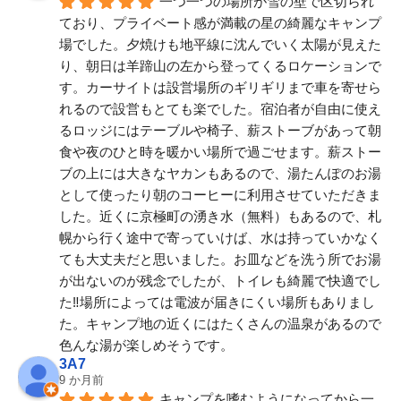
一つ一つの場所が雪の壁で区切られ
ており、プライベート感が満載の星の綺麗なキャンプ
場でした。夕焼けも地平線に沈んでいく太陽が見えた
り、朝日は羊蹄山の左から登ってくるロケーションで
す。カーサイトは設営場所のギリギリまで車を寄せら
れるので設営もとても楽でした。宿泊者が自由に使え
るロッジにはテーブルや椅子、薪ストーブがあって朝
食や夜のひと時を暖かい場所で過ごせます。薪ストー
ブの上には大きなヤカンもあるので、湯たんぽのお湯
として使ったり朝のコーヒーに利用させていただきま
した。近くに京極町の湧き水（無料）もあるので、札
幌から行く途中で寄っていけば、水は持っていかなく
ても大丈夫だと思いました。お皿などを洗う所でお湯
が出ないのが残念でしたが、トイレも綺麗で快適でし
た‼️場所によっては電波が届きにくい場所もありまし
た。キャンプ地の近くにはたくさんの温泉があるので
色んな湯が楽しめそうです。
3A7
9 か月前
キャンプを嗜むようになってから一