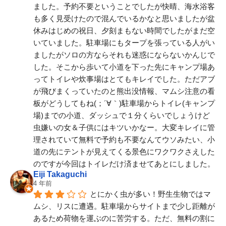
ました。予約不要ということでしたが快晴、海水浴客
も多く見受けたので混んでいるかなと思いましたが盆
休みはじめの祝日、夕刻まもない時間でしたがまだ空
いていました。駐車場にもタープを張っている人がい
ましたがソロの方ならそれも迷惑にならないかんじで
した。そこから歩いて小道を下った先にキャンプ場あ
ってトイレや炊事場はとてもキレイでした。ただアブ
が飛びまくっていたのと熊出没情報、マムシ注意の看
板がどうしてもね(；´∀｀)駐車場からトイレ(キャンプ
場)までの小道、ダッシュで１分くらいでしょうけど
虫嫌いの女＆子供にはキツいかなー。大変キレイに管
理されていて無料で予約も不要なんてウソみたい、小
道の先にテントが見えてくる景色にワクワクさえした
のですが今回はトイレだけ済ませてあとにしました。
Eiji Takaguchi
4 年前
とにかく虫が多い！野生生物ではマ
ムシ、リスに遭遇。駐車場からサイトまで少し距離が
あるため荷物を運ぶのに苦労する。ただ、無料の割に