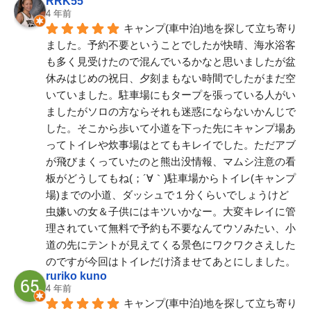
RRK55
4 年前
キャンプ(車中泊)地を探して立ち寄り
ました。予約不要ということでしたが快晴、海水浴客
も多く見受けたので混んでいるかなと思いましたが盆
休みはじめの祝日、夕刻まもない時間でしたがまだ空
いていました。駐車場にもタープを張っている人がい
ましたがソロの方ならそれも迷惑にならないかんじで
した。そこから歩いて小道を下った先にキャンプ場あ
ってトイレや炊事場はとてもキレイでした。ただアブ
が飛びまくっていたのと熊出没情報、マムシ注意の看
板がどうしてもね(；´∀｀)駐車場からトイレ(キャンプ
場)までの小道、ダッシュで１分くらいでしょうけど
虫嫌いの女＆子供にはキツいかなー。大変キレイに管
理されていて無料で予約も不要なんてウソみたい、小
道の先にテントが見えてくる景色にワクワクさえした
のですが今回はトイレだけ済ませてあとにしました。
ruriko kuno
4 年前
キャンプ(車中泊)地を探して立ち寄り