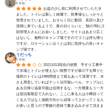
5 年前
お盆の少し前に利用させていただき
ました。トイレは新しく綺麗で、炊事場もしっかりと
管理されていました。おそらく日に数回、見回り及び
清掃に来ているようで、夜の10くらいと、朝の7時に2
回管理人さんにお会いしました。サイトはあまり広く
はないし、無料のキャンプ場ですのでゴミは持ち帰り
ですが、ロケーション云々とは別に気持ちの良いキャ
ンプ場です。
うだっち
5 年前
20211013現在の状態　手すり工事中
で水場とトイレが使えない状態ですが坂の下を降りた
場所のトイレは24時間使えて紙もあって清潔です。水
さえ用意していればテント泊可能レベル。マップルに
ある日帰り温泉可能は信用するな。一方廃業もう一方
は宿泊客限定で入れない。ここに来る人は小樽回って
くる人ではなく函館方向から頑張って上がってくる人
が多いと思うので警鐘の意味で書き込みさせて頂きま