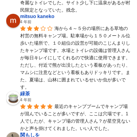
奇麗なトイレでした。サイト少し下に温泉があるが村
民限定となっていた。残念。
mitsuo kaneko
4 年前
海から４～５分の場所にある草地の
村営の無料キャンプ場。駐車場から１５０メートル位
歩いた場所で、１０組位の設営が可能のこじんまりし
たキャンプ場です。水場とトイレの設備は管理人さん
が毎日キレイにしてくれるので快適に使用できます。
ただし、付近で熊が出没したという看板があったり、
マムシに注意などという看板もありドッキリです。ま
た、夏場は、山林に囲まれているせいか虫が多いで
す。
緑茶
4 年前
最近のキャンプブームでキャンプ場
が混んでいることが多いですが、ここは穴場です。1
人でしたが、キャンプ場の管理人さん？が星空見ない
かと声を掛けてくれました。いい人でした。
関もしを