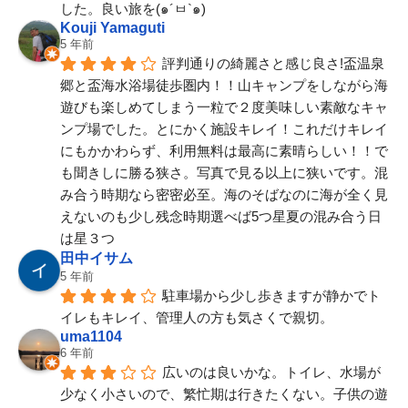
した。良い旅を(๑´ㅂ`๑)
Kouji Yamaguti
5 年前
評判通りの綺麗さと感じ良さ!盃温泉
郷と盃海水浴場徒歩圏内！！山キャンプをしながら海
遊びも楽しめてしまう一粒で２度美味しい素敵なキャ
ンプ場でした。とにかく施設キレイ！これだけキレイ
にもかかわらず、利用無料は最高に素晴らしい！！で
も聞きしに勝る狭さ。写真で見る以上に狭いです。混
み合う時期なら密密必至。海のそばなのに海が全く見
えないのも少し残念時期選べば5つ星夏の混み合う日
は星３つ
田中イサム
5 年前
駐車場から少し歩きますが静かでト
イレもキレイ、管理人の方も気さくで親切。
uma1104
6 年前
広いのは良いかな。トイレ、水場が
少なく小さいので、繁忙期は行きたくない。子供の遊