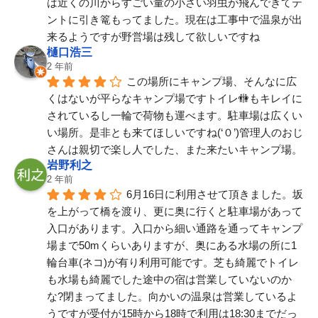
は近くの川からすごい量の小さい羽虫が飛んできてテ
ントに引き篭もってました。現在は工事中で温泉が出
来るようですが野営場は残して欲しいですね
樋口浩三
2 年前
この場所にキャンプ場、そんなに広
くはないが平らなキャンプ場ですトイレ🚻もキレイに
されているし一輪で荷物も運べます。駐車場は広くい
い場所。是非とも来てほしいですね(‘０’)管理人のおじ
さんは親切で楽し人でした、また来たいキャンプ場。
岩野利之
2 年前
6月16日に利用させて頂きました。坂
を上がって橋を渡り、更に奥に行くと駐車場があって
入口があります。入口から細い通路を通ってキャンプ
場まで50mくらいありますが、奥にある水場の所に1
輪台車(ネコ)が有り利用可能です。芝も綺麗でトイレ
も水場も綺麗でした途中の宿は営業していないのか
な?閉まってました。向かいの温泉は営業しているよ
うですが受付が15時から18時で利用は18:30までだっ